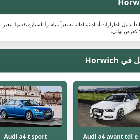
كنت تبحث عن قيمة خردة Audi في Horwich، فابدأ بدليل الطرازات أدناه ثم اطلب سعراً مباشراً لل
 كعرض نهائي.
Audi a4 t sport
Audi a4 avant tdi e