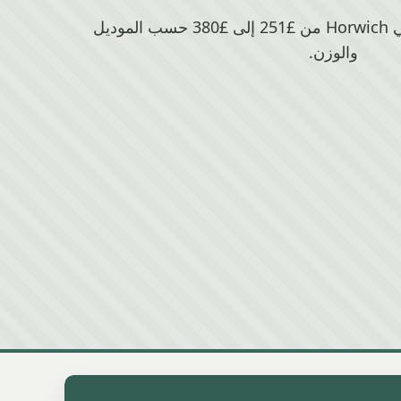
تتراوح قيمة خردة Audi في Horwich من £251 إلى £380 حسب الموديل
والوزن.