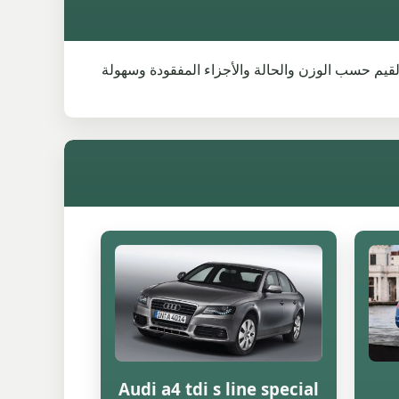
سيارة نفسها. تتغير القيم حسب الوزن والحالة والأجزاء المفقودة وسهولة
Audi a4 tdi s line special