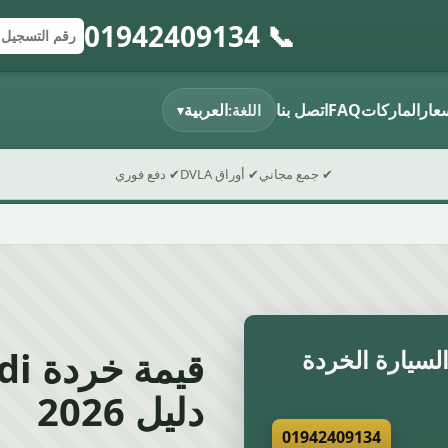
📞 01942409134
إرسال النموذج
رقم التسجي
الرمز البريد
سعار
الماركات
FAQ
اتصل بنا
العربية
اللغة:
▾
✔ جمع مجاني
✔ أوراق DVLA
✔ دفع فوري
سيارة الخردة
دليل 2026
01942409134