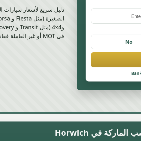
في MOT أو غير العاملة فعادةً بين £160 – £500.
No
Bank
ركة في Horwich