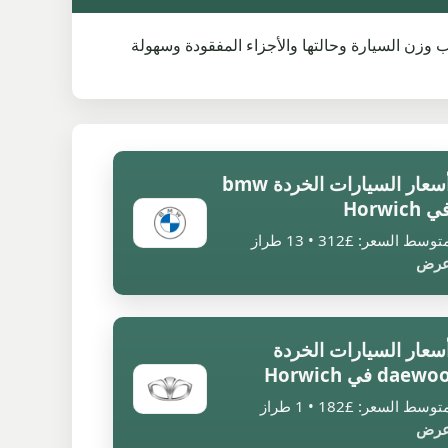
دقيق. يمكن أن تتغير الأسعار حسب وزن السيارة وحالتها والأجزاء المفقودة وسهولة
أسعار السيارات الخردة bmw
ي Horwich
توسط السعر: £312 • 13 طراز
رض
سعار السيارات الخردة
daewo في Horwich
توسط السعر: £182 • 1 طراز
رض