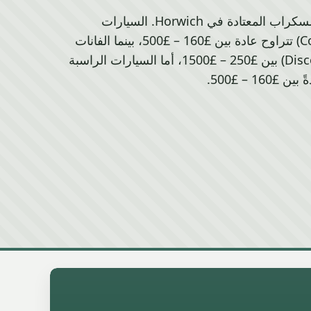
دليل سريع لأسعار سيارات السكراب المعتادة في Horwich. السيارات
الصغيرة (مثل Fiesta و Corsa) تتراوح عادة بين £160 – £500، بينما الفانات
و4x4 (مثل Transit و Discovery) بين £250 – £1500، أما السيارات الراسبة