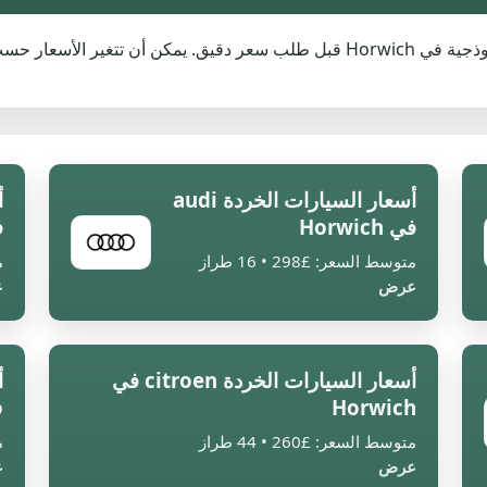
استخدم دليل الشركات أدناه لمقارنة قيم الخردة النموذجية في Horwich قبل طلب سعر 
أسعار السيارات الخردة audi
في Horwich
ف
متوسط السعر: £298 • 16 طراز
م
عرض
ع
أسعار السيارات الخردة citroen في
أ
Horwich
o
متوسط السعر: £260 • 44 طراز
م
عرض
ع