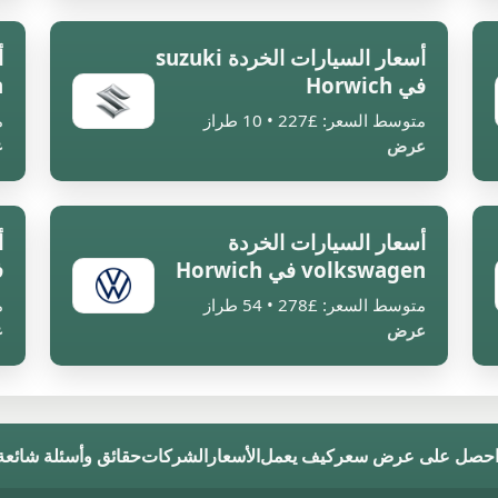
أسعار السيارات الخردة suzuki
أ
في Horwich
a
متوسط السعر: £227 • 10 طراز
م
عرض
ع
أسعار السيارات الخردة
volkswagen في Horwich
ف
متوسط السعر: £278 • 54 طراز
م
عرض
ع
حصل على عرض سعر
كيف يعمل
الأسعار
الشركات
حقائق وأسئلة شائعة