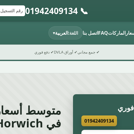
📞 01942409134
إرسال النموذج
رقم التسجي
الرمز البريد
سعار
الماركات
FAQ
اتصل بنا
العربية
اللغة:
▾
✔ جمع مجاني
✔ أوراق DVLA
✔ دفع فوري
متوسط أسعار
فوري
في Horwich
01942409134