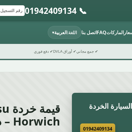
📞 01942409134
إرسال النموذج
رقم التسجي
الرمز البريد
سعار
الماركات
FAQ
اتصل بنا
العربية
اللغة:
▾
✔ جمع مجاني
✔ أوراق DVLA
✔ دفع فوري
سيارة الخردة
Horwich – دليل 2026
01942409134