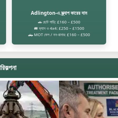
Adlington-এ স্ক্র্যাপ কারের দাম
🚗 ছোট গাড়ি: £160 – £500
🚐 ভ্যান ও 4x4: £250 – £1500
🛻 MOT ফেল / নন-রানার: £160 – £500
িকল্পনা