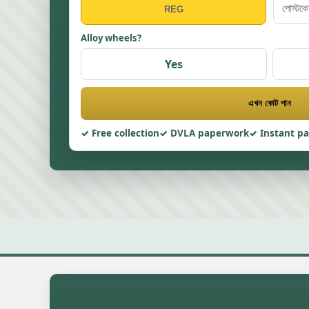
Alloy wheels?
Yes
এখন কোট পান
Free collection
DVLA paperwork
Instant p