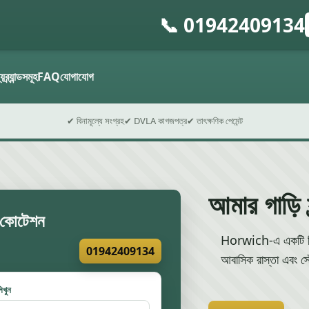
📞 01942409134
গ
ফ
্য
ব্র্যান্ডসমূহ
FAQ
যোগাযোগ
✔ বিনামূল্যে সংগ্রহ
✔ DVLA কাগজপত্র
✔ তাৎক্ষণিক পেমেন্ট
আমার গাড়ি 
ির কোটেশন
Horwich-এ একটি নির্ভ
01942409134
আবাসিক রাস্তা এবং স্
িখুন