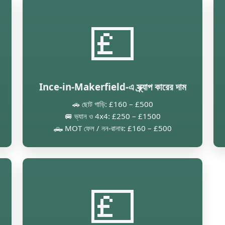
💷
Ince-in-Makerfield-এ স্ক্র্যাপ কারের দাম
🚗 ছোট গাড়ি: £160 – £500
🚐 ভ্যান ও 4x4: £250 – £1500
🛻 MOT ফেল / নন-রানার: £160 – £500
💷