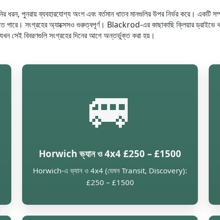
লানির ধরন, পুনরায় ব্যবহারযোগ্য অংশ এবং বর্তমান ধাতব মানগুলির উপর নির্ভর করে। একটি স
ে পারে। সংগ্রহের অ্যাক্সেসও গুরুত্বপূর্ণ। Blackrod-এর কাছাকাছি ক্লিয়ার ড্রাইভে থাকা 
় যখন সেই বিবরণগুলি সংগ্রহের দিনের আগে অন্তর্ভুক্ত করা হয়।
🚐
Horwich ভ্যান ও 4x4 £250 – £1500
Horwich-এ ভ্যান ও 4x4 (যেমন Transit, Discovery):
£250 – £1500