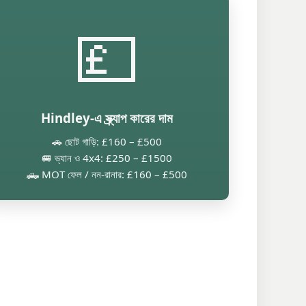
💷
Hindley-এ স্ক্র্যাপ কারের দাম
🚗 ছোট গাড়ি: £160 – £500
🚐 ভ্যান ও 4x4: £250 – £1500
🛻 MOT ফেল / নন-রানার: £160 – £500