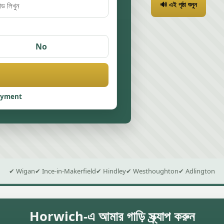
🔊 এই পৃষ্ঠা শুনুন
No
ayment
✔ Wigan
✔ Ince-in-Makerfield
✔ Hindley
✔ Westhoughton
✔ Adlington
Horwich-এ আমার গাড়ি স্ক্র্যাপ করুন