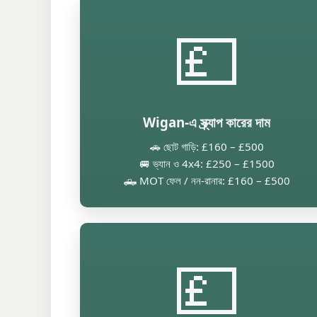
💷
Wigan-এ স্ক্র্যাপ কারের দাম
🚗 ছোট গাড়ি: £160 – £500
🚐 ভ্যান ও 4x4: £250 – £1500
🛻 MOT ফেল / নন-রানার: £160 – £500
💷