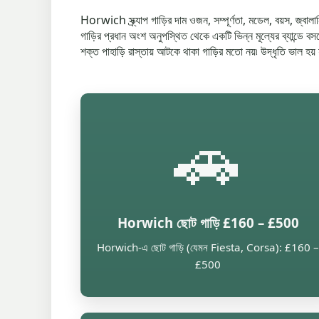
Horwich স্ক্র্যাপ গাড়ির দাম ওজন, সম্পূর্ণতা, মডেল, বয়স, জ্বা
গাড়ির প্রধান অংশ অনুপস্থিত থেকে একটি ভিন্ন মূল্যের ব্যান্ডে বসত
শক্ত পাহাড়ি রাস্তায় আটকে থাকা গাড়ির মতো নয়৷ উদ্ধৃতি ভাল হয
🚗
Horwich ছোট গাড়ি £160 – £500
Horwich-এ ছোট গাড়ি (যেমন Fiesta, Corsa): £160 –
£500