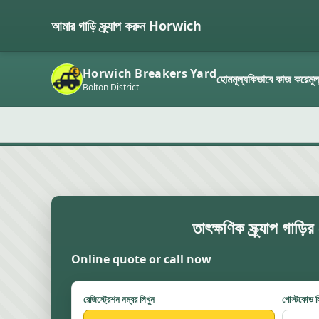
আমার গাড়ি স্ক্র্যাপ করুন Horwich
Horwich Breakers Yard
হোম
মূল্য
কিভাবে কাজ করে
মূল
Bolton District
তাৎক্ষণিক স্ক্র্যাপ গাড়
Online quote or call now
রেজিস্ট্রেশন নম্বর লিখুন
পোস্টকোড ল