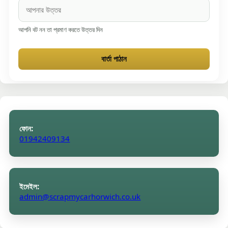
আপনি বট নন তা প্রমাণ করতে উত্তর দিন
বার্তা পাঠান
ফোন:
01942409134
ইমেইল:
admin@scrapmycarhorwich.co.uk