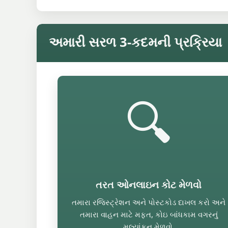
અમારી સરળ 3-કદમની પ્રક્રિયા
🔍
તરત ઓનલાઇન કોટ મેળવો
તમારા રજિસ્ટ્રેશન અને પોસ્ટકોડ દાખલ કરો અને
તમારા વાહન માટે મફત, કોઇ બાંધકામ વગરનું
મૂલ્યાંકન મેળવો.