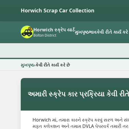
Horwich Scrap Car Collection
Horwich સ્ક્રેપ યાર્ડ
મુખપૃષ્ઠ
ભાવ
કેવી રીતે કાર્ય કરે
Bolton District
મુખપૃષ્ઠ
કેવી રીતે કાર્ય કરે છે
અમારી સ્ક્રેપ કાર પ્રક્રિયા કેવી રીતે 
Horwich માં, તમારા કારને સ્ક્રૅપ કરવું સરળ અને 
મફત કલેકશન અને તમામ DVLA પેપરવર્ક તમારી તરફ