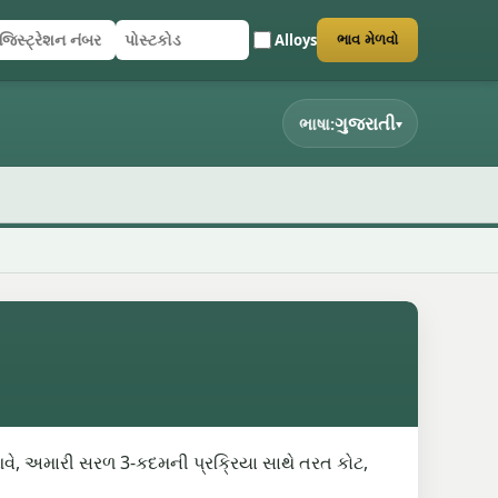
Alloys
ભાવ મેળવો
િસ્ટ્રેશન નંબર
સ્ટકોડ
ર્મ સબમિટ કરો
ગુજરાતી
ભાષા:
▾
ં આવે, અમારી સરળ 3-કદમની પ્રક્રિયા સાથે તરત કોટ,