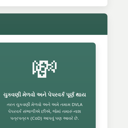
💸
ચુકવણી મેળવો અને પેપરવર્ક પૂર્ણ થાય
તરત ચુકવણી મેળવો અને અમે તમામ DVLA
પેપરવર્ક સંભાળીએ છીએ, જેમાં તમારું નાશ
પત્રપત્રક (CoD) આપવું પણ આવરે છે.