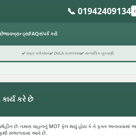
📞 01942409134
રજ
પો
ફો
 છે
ભાવ
બ્રાન્ડ્સ
FAQ
સંપર્ક કરો
✔ મફત કલેક્શન
✔ DVLA કાગળકામ
✔ તાત્કાલિક ચુકવણી
કાર્ય કરે છે
સંઘર્ષહીન છે. તમારા વાહનનું MOT ફેલ થયું હોય કે તે ફક્ત અનાવવામા
થી સંભાળવામાં આવે છે.