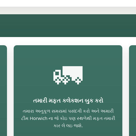
🚛
તમારી મફત કલેકશન બુક કરો
તમારા અનુકૂળ સમયમાં પસંદગી કરો અને અમારી
ટીમ Horwich ના જે કોઇ પણ સ્થળેથી મફત તમારી
કાર લે લઇ જશે.