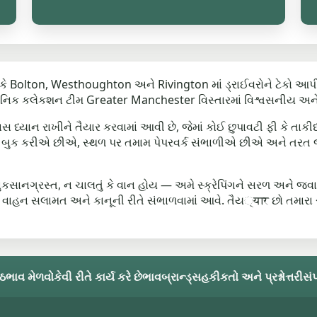
ે Bolton, Westhoughton અને Rivington માં ડ્રાઈવરોને ટેકો આપી
થાનિક કલેકશન ટીમ Greater Manchester વિસ્તારમાં વિશ્વસનીય અને કા
ાસ ધ્યાન રાખીને તૈયાર કરવામાં આવી છે, જેમાં કોઈ છુપાવટી ફી કે ત
ય સમય બુક કરીએ છીએ, સ્થળ પર તમામ પેપરવર્ક સંભાળીએ છીએ અને તરત
 નુકસાનગ્રસ્ત, ન ચાલતું કે વાન હોય — અમે સ્ક્રેપિંગને સરળ અન
 વાહન સલામત અને કાનૂની રીતે સંભાળવામાં આવે. તૈય्यार છો તમારા સ
્ઠ
ભાવ મેળવો
કેવી રીતે કાર્ય કરે છે
ભાવ
બ્રાન્ડ્સ
હકીકતો અને પ્રશ્નોત્તરી
સંપ