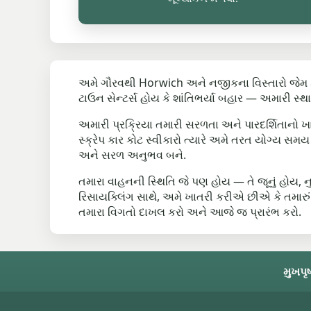
અમે ગૌરવથી Horwich અને નજીકના વિસ્તારો જેમ ક
ટાઉન સેન્ટર્સ હોય કે શાંતિભર્યા બહાર — અમારી સ્
અમારી પ્રક્રિયા તમારી સરળતા અને પારદર્શિતાનો ખ
સ્ક્રેપ કાર કોટ સ્વીકારો ત્યારે અમે તરત યોગ્
અને સરળ અનુભવ બને.
તમારા વાહનની સ્થિતિ જે પણ હોય — તે જૂનું હોય,
રિસાયક્લિંગ સાથે, અમે ખાતરી કરીએ છીએ કે તમારું
તમારા વિગતો દાખલ કરો અને આજે જ પ્રારંભ કરો.
મુખપૃષ