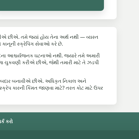
એ છીએ. તમે જ્યાં હોય તેના અર્થ નથી — વ્યસ્ત
નૂની સ્ક્રેપિંગ સેવાઓ કરે છે.
ાકીદના આશ્ચર્યજનક ઘટનાઓ નથી. જ્યારે તમે અમારી
 જ ચુકવણી કરીએ છીએ, જેથી તમારી માટે તે ઝડપી
ે જવાબદાર બનાવીએ છીએ. અધિકૃત નિકાલ અને
્ક્રેપ કારની કિંમત જાણવા માટે? તરત કોટ માટે ઉપર
ર્ક કરો