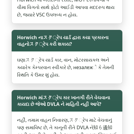
વીમા વિગતો સાથે ફોટો આઈડી આપવા મદદરુપ થાય
છે, જ્યારે V5C ઉપલબ્ધ ન હોય.
Horwich નાスク્રેપ યાર્ડ દ્વારા કયા પ્રકારના
વાહનોスク્રેપ કરી શકાય?
ઘણાスク્રેપ યાર્ડ કાર, વાન, મોટરસાયકલ અને
ક્યારેક કેમ્પરવાન સ્વીકારે છે, незалежે કે તેમની
સ્થિતિ કે ઉંમર શું હોય.
Horwich માંスク્રેપ કાર ખાનગી રીતે વેચવાના
કાયદા છે જેઓ DVLA ને માહિતી નહીં આપે?
નહીં, તમામ વાહન નિવારણ,スク્રેપ માટે વેચવાનું
પણ સમાવિષ્ટ છે, તે કાનૂની રીતે DVLA ને知ら通知