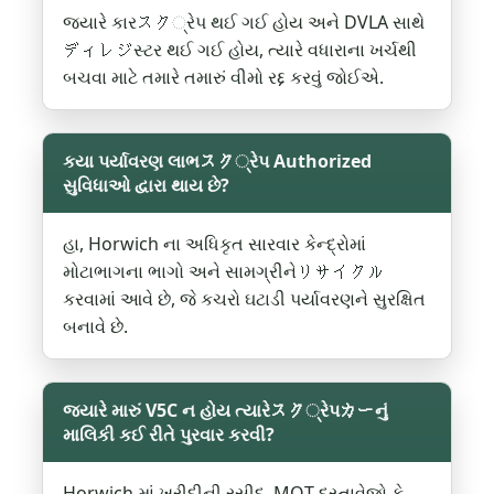
જ્યારે કારスク્રેપ થઈ ગઈ હોય અને DVLA સાથે
ディレジસ્ટર થઈ ગઈ હોય, ત્યારે વધારાના ખર્ચથી
બચવા માટે તમારે તમારું વીમો રદ્દ કરવું જોઈએ.
કયા પર્યાવરણ લાભスク્રેપ Authorized
સુવિધાઓ દ્વારા થાય છે?
હા, Horwich ના અધિકૃત સારવાર કેન્દ્રોમાં
મોટાભાગના ભાગો અને સામગ્રીનેリサイクル
કરવામાં આવે છે, જે કચરો ઘટાડી પર્યાવરણને સુરક્ષિત
બનાવે છે.
જ્યારે મારું V5C ન હોય ત્યારેスク્રેપカーનું
માલિકી કઈ રીતે પુરવાર કરવી?
Horwich માં ખરીદીની રસીદ, MOT દસ્તાવેજો કે