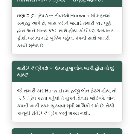
ઘણાスク્રેપカー સેવાઓ Horwich માં મફતમાં
સંગ્રહ આપે છે, ખાસ કરીને જયારે તમારી કાર પૂર્ણ
હોય અને માન્ય V5C સાથે હોય. કોઈ પણ અચાનક
ફીથી બચવા માટે બુકિંગ પહેલા કંપની સાથે ખાતરી
કરવી શ્રેષ્ઠ છે.
મારીスク્રેપカー ઉપર હજુ લોન બાકી હોય તો શું
થાય?
જો તમારી કાર Horwich માં હજી લોન હેઠળ હોય, તો
スク્રેપ કરતા પહેલાં તે ચુકવી દેવાઈ જોઈએ. લોન
કંપની બાકી રકમ ચુકવવા સુધી માલિકી રાખે છે, તેથી
કાનૂની રીતેスク્રેપ કરવું શક્ય નથી.