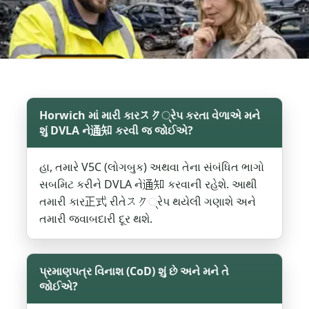
Horwich માં મારી કારスク્રેપ કરતા વેળાએ મને
શું DVLA ને通知 કરવી જ જોઈએ?
હા, તમારે V5C (લોગબુક) અથવા તેના સંબંધિત ભાગો
સબમિટ કરીને DVLA ને通知 કરવાની રહેશે. આથી
તમારી કાર正式 રીતેスク્રેપ થયેલી ગણાશે અને
તમારી જવાબદારી દૂર થશે.
પ્રમાણપત્ર વિનાશ (CoD) શું છે અને મને તે
જોઈએ?