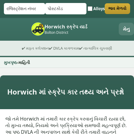
Alloys
ભાવ મેળવો
રજિસ્ટ્રેશન નંબર
પોસ્ટકોડ
ફોર્મ સબમિટ કરો
Horwich સ્ક્રેપ યાર્ડ
મેનુ
Bolton District
✔ મફત કલેક્શન
✔ DVLA કાગળકામ
✔ તાત્કાલિક ચુકવણી
મુખપૃષ્ઠ
માહિતી
Horwich માં સ્ક્રેપ કાર તથ્ય અને પ્રશ્નો
જો તમે Horwich માં તમારી કાર સ્ક્રેપ કરવાનું વિચારી રહ્યા છો,
તો મુખ્ય તથ્યો, નિયમો અને પ્રક્રિયાઓ સમજવી મહત્વપૂર્ણ છે.
આ પૃષ્ઠ DVLA ની અનુપાલન સાથે કેવી રીતે તમારી વાહનને