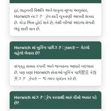
હા, વાહનની સ્થિતિ અને ધાતુના મૂલ્ય અનુસાર,
Horwich નાスク્રેપ યાર્ડે ચૂકવણી આપવી શક્ય
છે. કોડા ભિન્ન હોઈ શકે છે, તેથી બીજાં અંદાજ મેળવી
લેવું સારી વાત છે.
Horwich માં બુકિંગ પછીスク્રэпカー કેટલો
વહેલો લેવાય છે?
સંગ્રહ સમય કંપની અને જગ્યાના આધારે બદલાય
છે, પણ ઘણાં Horwich સેવાઓ બુકિંગ પછી翌日 કે当
天スク્રેપカー 픽-અપ પ્રદાન કરે છે.
Horwich માંスク્રેપ કરવાથી મારું વીમો અસર પડે
છે?