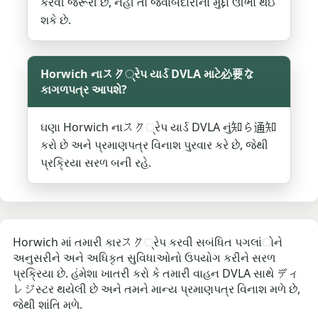
કરવી જરૂરી છે, નહીં તો જવાબદારીના મુદ્દા ઊભા થઈ
શકે છે.
Horwich નાスク્રેપ યાર્ડ DVLA માટે必要な
કાગળપત્ર આપશે?
ઘણા Horwich નાスク્રેપ યાર્ડ DVLA નું知ら通知
કરો છે અને પ્રમાણપત્ર વિનાશ પુરવાર કરે છે, જેથી
પ્રક્રિયા સરળ બની રહે.
Horwich માં તમારી કારスク્રેપ કરવી સબંધિત પગલાંોને
અનુસરીને અને અધિકૃત સુવિધાઓનો ઉપયોગ કરીને સરળ
પ્રક્રિયા છે. હંમેશા ખાતરી કરો કે તમારી વાહન DVLA સાથે ディ
レジસ્ટર થયેલી છે અને તમને માન્ય પ્રમાણપત્ર વિનાશ મળે છે,
જેથી શાંતિ મળે.