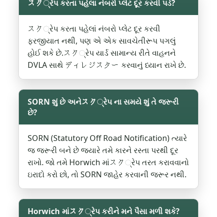
スク્રેપ કરતા પહેલા નંબરો પ્લેટ દૂર કરવી પડે?
スク્રેપ કરતા પહેલાં નંબરો પ્લેટ દૂર કરવી
ફરજીયાત નથી, પણ એ એક સાવચેતીરૂપ પગલું
હોઈ શકે છે.スク્રેપ યાર્ડ સામાન્ય રીતે વાહનને
DVLA સાથે ディレジスター કરવાનું ધ્યાન રાખે છે.
SORN શું છે અનેスク્રેપ ના સમયે શું તે જરૂરી
છે?
SORN (Statutory Off Road Notification) ત્યારે
જ જરૂરી બને છે જ્યારે તમે કારને રસ્તા પરથી દૂર
રાખો. જો તમે Horwich માંスク્રેપ તરત કરાવવાનો
ઇરાદો કરો છો, તો SORN જાહેર કરવાની જરૂર નથી.
Horwich માંスク્રેપ કરીને મને પૈસા મળી શકે?