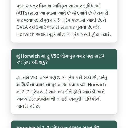
પ્રમાણપત્ર વિનાશ અધિકૃત સારવાર સુવિધાઓ
(ATFs) દ્વારા આપવામાં આવે છે જે દર્શાવે છે કે તમારી
કાર જવાબદારીપૂર્વકスク્રેપ કરવામાં આવી છે. તે
DVLA રેકોર્ડ માટે જરૂરી સત્તાવાર પુરાવો છે, જેમ
Horwich અથવા યુકે માંスク્રેપ કરવી હોય ત્યારે.
શું Horwich માં હું V5C લોગબુક વગર પણ કારス
ク્રેપ કરી શકું?
હા, તમે V5C વગર પણスク્રેપ કરી શકો છો, પરંતુ
માલિકીના વધારાના પુરાવા આપવા પડશે. Horwich
નાスク્રેપ યાર્ડ સામાન્ય રીતે ફોટો આઈડી અને
અન્ય દસ્તાવેજોમાંથી તમારી કાનૂની માલિકીની
ખાતરી કરે છે.
Horwich માંスク્રેપカー સંગ્રહ મફત છે?