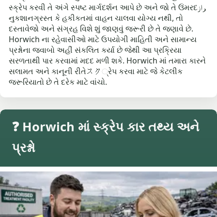
સ્ક્રેપ કરવી તે અંગે સ્પષ્ટ માર્ગદર્શન આપે છે અને જો તે ઉંમરદراز,
નુકશાનગ્રસ્ત કે હકીકતમાં વાહન ચાલવા યોગ્ય નથી, તો
દસ્તાવેજો અને સંગ્રહ વિશે શું જાણવું જરૂરી છે તે જણાવે છે.
Horwich ના રહેવાસીઓ માટે ઉપયોગી માહિતી અને સામાન્ય
પ્રશ્નોના જવાબો અહીં સંકલિત કર્યા છે જેથી આ પ્રક્રિયા
સરળતાથી પાર કરવામાં મદદ મળી શકે. Horwich માં તમારા કારને
સલામત અને કાનૂની રીતેスク્રેપ કરવા માટે જે કેટલીક
જરૂરિયાતો છે તે દરેક માટે વાંચો.
❓ Horwich માં સ્ક્રેપ કાર તથ્ય અને
પ્રશ્નો