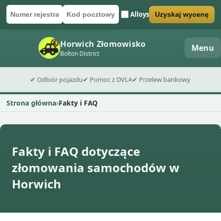
Alloys
Uzyskaj wycenę
Numer rejestracyjny
Kod pocztowy
Wyślij formularz wyceny
Horwich Złomowisko
Menu
Bolton District
✔ Odbiór pojazdu
✔ Pomoc z DVLA
✔ Przelew bankowy
Strona główna
Fakty i FAQ
Fakty i FAQ dotyczące
złomowania samochodów w
Horwich