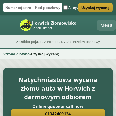
Alloys
Uzyskaj wycenę
Numer rejestracyjny
Kod pocztowy
Wyślij formularz wyceny
Horwich Złomowisko
Menu
Bolton District
✔ Odbiór pojazdu
✔ Pomoc z DVLA
✔ Przelew bankowy
Strona główna
Uzyskaj wycenę
Natychmiastowa wycena
złomu auta w Horwich z
darmowym odbiorem
Online quote or call now
01942409134