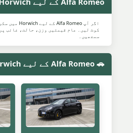
Alfa Romeo کے لیے Horwich میں اوسط سکریپ ویلیو
اگر آپ meo
کوٹ لیں۔ عام قیمتیں وزن، حالت، غائب پرز
سمجھیں۔
🚗 Alfa Romeo کے لیے Horwich میں ماڈل کے مطابق سکریپ ویلیو