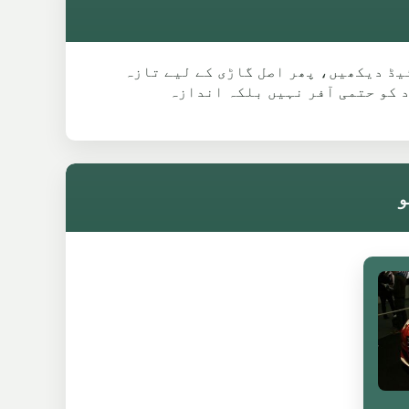
 گئی ماڈل گائیڈ دیکھیں، پھر اصل گاڑی کے لیے تازہ
 کو حتمی آفر نہیں بلکہ اندازہ