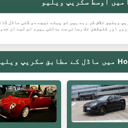
Alfa Ro کے لیے Horwich میں سکریپ ویلیو تلاش کر رہے ہیں تو پہلے نیچے دی
وں اور کلیکشن تک رسائی سے بدلتی ہیں، اس لیے ان حدود