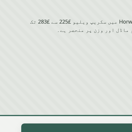
Alfa Romeo کے لیے Horwich میں سکریپ ویلیو £225 سے £283 تک
 ماڈل اور وزن پر منحصر ہے۔