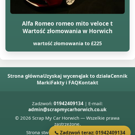
Alfa Romeo romeo mito veloce t
Wartość złomowania w Horwich
wartość złomowania to £225
Strona główna
Uzyskaj wycenę
Jak to działa
Cennik
Marki
Fakty i FAQ
Kontakt
Zadzwoń:
01942409134
| E-mail:
admin@scrapmycarhorwich.co.uk
© 2026 Scrap My Car Horwich — Wszelkie prawa
zastrzeżone.
Strona stworzona przez
Donnie Welsh
📞 Zadzwoń teraz: 01942409134