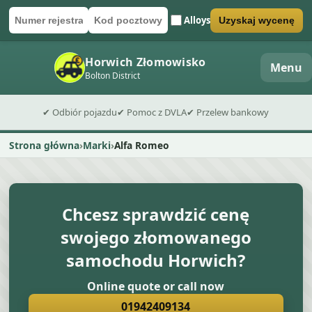
Alloys
Uzyskaj wycenę
Numer rejestracyjny
Kod pocztowy
Wyślij formularz wyceny
Horwich Złomowisko
Menu
Bolton District
✔ Odbiór pojazdu
✔ Pomoc z DVLA
✔ Przelew bankowy
Strona główna
Marki
Alfa Romeo
Chcesz sprawdzić cenę
swojego złomowanego
samochodu Horwich?
Online quote or call now
01942409134