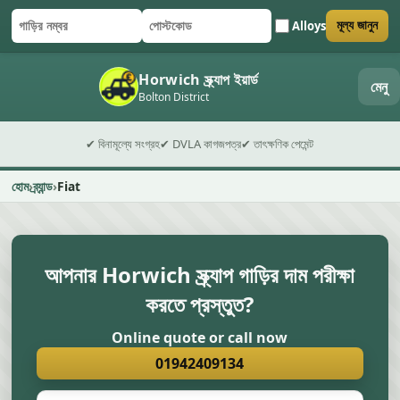
Alloys
মূল্য জানুন
গাড়ির নম্বর
পোস্টকোড
ফর্ম জমা দিন
Horwich স্ক্র্যাপ ইয়ার্ড
মেনু
Bolton District
✔ বিনামূল্যে সংগ্রহ
✔ DVLA কাগজপত্র
✔ তাৎক্ষণিক পেমেন্ট
হোম
ব্র্যান্ড
Fiat
আপনার Horwich স্ক্র্যাপ গাড়ির দাম পরীক্ষা
করতে প্রস্তুত?
Online quote or call now
01942409134