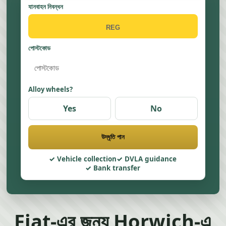
যানবাহন নিবন্ধন
পোস্টকোড
Alloy wheels?
Yes
No
উদ্ধৃতি পান
Vehicle collection
DVLA guidance
Bank transfer
Fiat-এর জন্য Horwich-এ