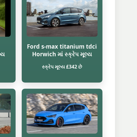
Ford s-max titanium tdci
લ્ય
Horwich માં સ્ક્રેપ મૂલ્ય
સ્ક્રેપ મૂલ્ય £342 છે