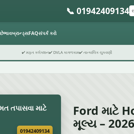
📞 01942409134
રજ
પો
ફો
 છે
ભાવ
બ્રાન્ડ્સ
FAQ
સંપર્ક કરો
✔ મફત કલેક્શન
✔ DVLA કાગળકામ
✔ તાત્કાલિક ચુકવણી
Ford માટે Ho
ંમત તપાસવા માટે
મૂલ્ય – 2026 
01942409134