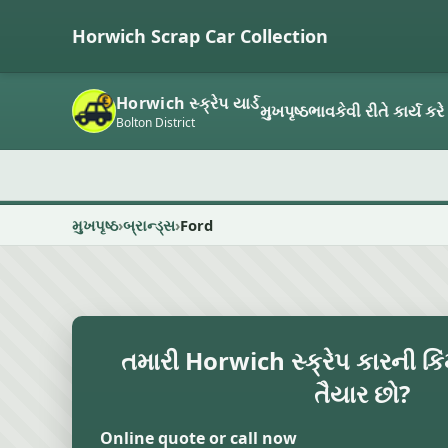
Horwich Scrap Car Collection
Horwich સ્ક્રેપ યાર્ડ
મુખપૃષ્ઠ
ભાવ
કેવી રીતે કાર્ય કરે
Bolton District
મુખપૃષ્ઠ
બ્રાન્ડ્સ
Ford
તમારી Horwich સ્ક્રેપ કારની કિ
તૈયાર છો?
Online quote or call now