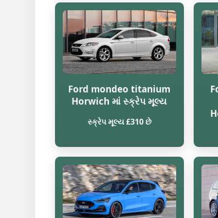
Ford mondeo titanium
F
Horwich માં સ્ક્રેપ મૂલ્ય
Ho
સ્ક્રેપ મૂલ્ય £310 છે