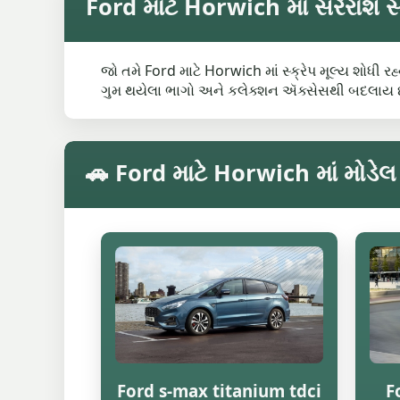
Ford માટે Horwich માં સરેરાશ સ્ક
જો તમે Ford માટે Horwich માં સ્ક્રેપ મૂલ્ય શોધી ર
ગુમ થયેલા ભાગો અને કલેક્શન ઍક્સેસથી બદલાય છે
🚗 Ford માટે Horwich માં મોડેલ 
Ford s-max titanium tdci
F