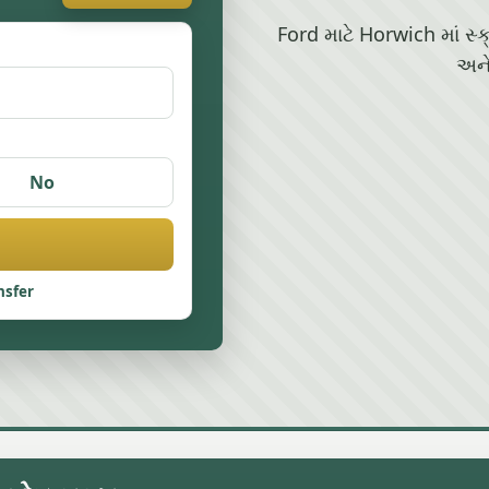
Ford માટે Horwich માં સ્ક
અને
No
nsfer