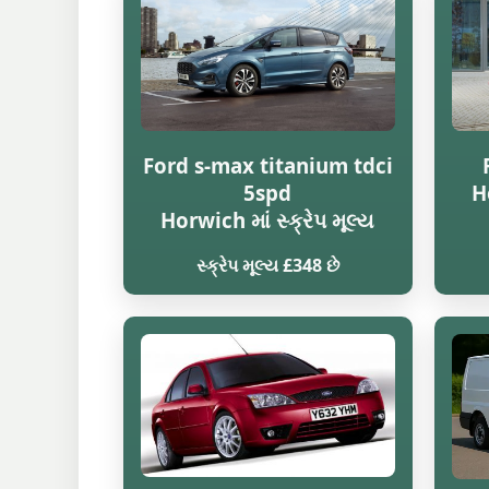
Ford s-max titanium tdci
5spd
Ho
Horwich માં સ્ક્રેપ મૂલ્ય
સ્ક્રેપ મૂલ્ય £348 છે