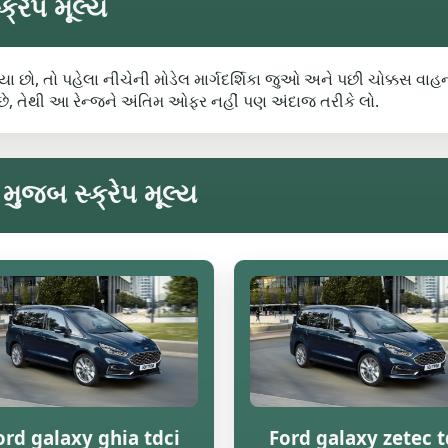
્રેપ મૂલ્ય
હ્યા છો, તો પહેલા નીચેની મોડેલ માર્ગદર્શિકા જુઓ અને પછી ચોક્કસ વાહ
, તેથી આ રેન્જને અંતિમ ઓફર નહીં પણ અંદાજ તરીકે લો.
મુજબ સ્ક્રેપ મૂલ્ય
ord galaxy ghia tdci
Ford galaxy zetec t