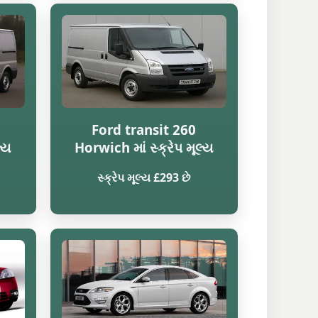
Ford transit 260
લ્ય
Horwich માં સ્ક્રેપ મૂલ્ય
સ્ક્રેપ મૂલ્ય £293 છે