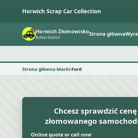
Horwich Scrap Car Collection
Horwich Złomowisko
Strona główna
Wyc
Bolton District
Strona główna
Marki
Ford
Chcesz sprawdzić cenę
złomowanego samochod
Online quote or call now