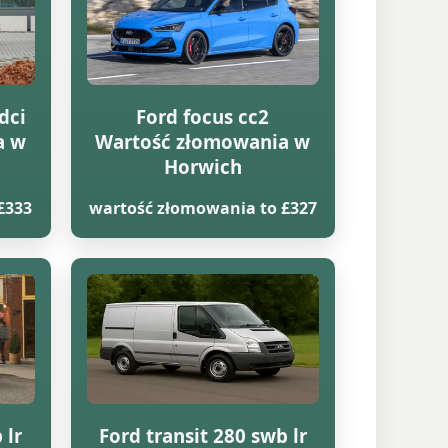
dci
Ford focus cc2
a w
Wartość złomowania w
Horwich
£333
wartość złomowania to £327
 lr
Ford transit 280 swb lr