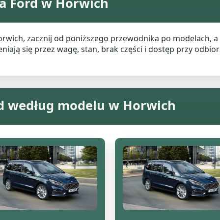
a Ford w Horwich
Horwich, zacznij od poniższego przewodnika po modelach, 
ają się przez wagę, stan, brak części i dostęp przy odbiorz
rd według modelu w Horwich