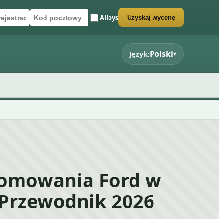
Alloys
Uzyskaj wycenę
rejestracyjny
cztowy
rmularz wyceny
Polski
Język:
▾
łomowania Ford w
 Przewodnik 2026