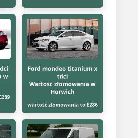
dci
Ford mondeo titanium x
a w
tdci
Wartość złomowania w
Horwich
£289
wartość złomowania to £286