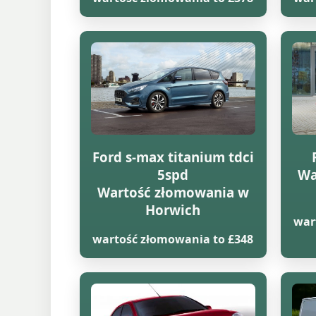
Ford s-max titanium tdci
5spd
Wa
Wartość złomowania w
Horwich
war
wartość złomowania to £348