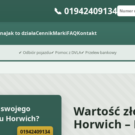
📞 01942409134
Numer 
Kod po
Wyślij fo
ena
Jak to działa
Cennik
Marki
FAQ
Kontakt
✔ Odbiór pojazdu
✔ Pomoc z DVLA
✔ Przelew bankowy
Wartość z
 swojego
u Horwich?
Horwich –
01942409134