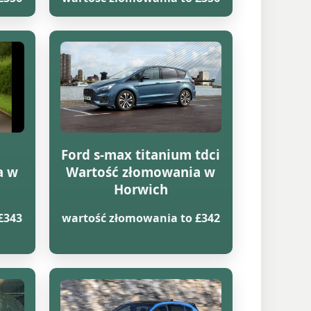
Ford s-max titanium tdci
a w
Wartość złomowania w
Horwich
£343
wartość złomowania to £342