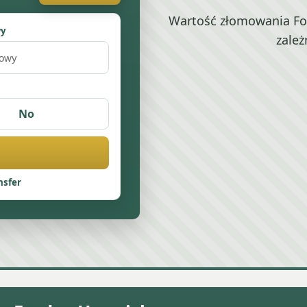
Wartość złomowania Fo
wy
zależ
No
nsfer