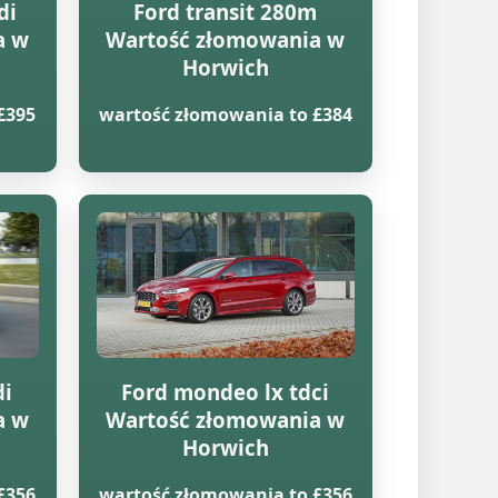
di
Ford transit 280m
a w
Wartość złomowania w
Horwich
£395
wartość złomowania to £384
di
Ford mondeo lx tdci
a w
Wartość złomowania w
Horwich
£356
wartość złomowania to £356