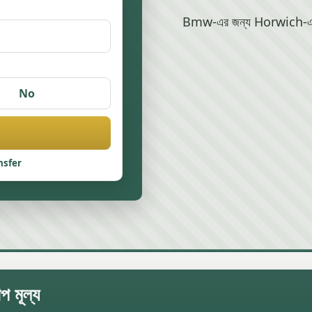
Bmw-এর জন্য Horwich-এ স্ক্র
No
nsfer
 মূল্য