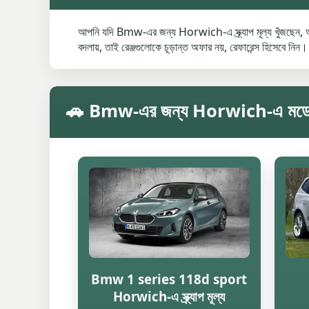
আপনি যদি Bmw-এর জন্য Horwich-এ স্ক্র্যাপ মূল্য খুঁজছেন, আগে
বদলায়, তাই রেঞ্জগুলোকে চূড়ান্ত অফার নয়, রেফারেন্স হিসেবে নিন।
🚗 Bmw-এর জন্য Horwich-এ মডেল অনুযা
Bmw 1 series 118d sport
Horwich-এ স্ক্র্যাপ মূল্য