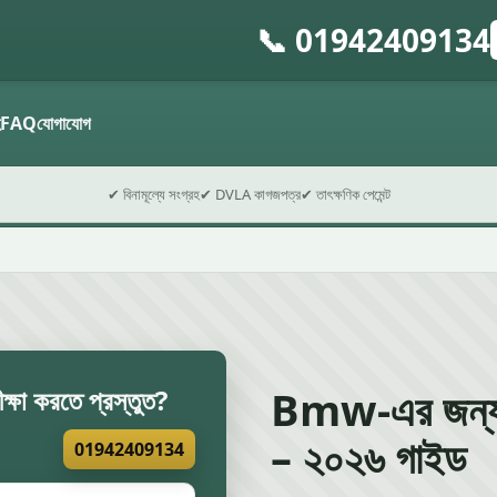
📞 01942409134
গ
ফ
হ
FAQ
যোগাযোগ
✔ বিনামূল্যে সংগ্রহ
✔ DVLA কাগজপত্র
✔ তাৎক্ষণিক পেমেন্ট
Bmw-এর জন্য H
ক্ষা করতে প্রস্তুত?
– ২০২৬ গাইড
01942409134