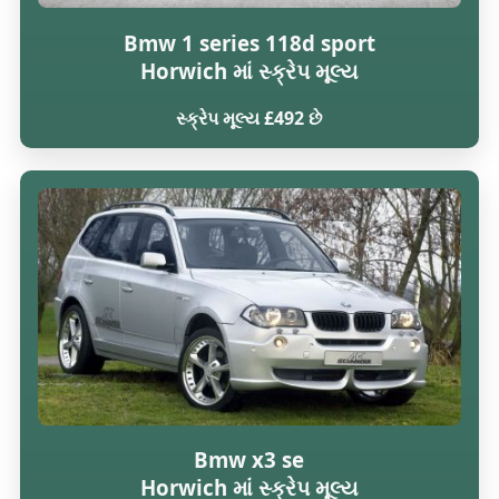
Bmw 1 series 118d sport
Horwich માં સ્ક્રેપ મૂલ્ય
સ્ક્રેપ મૂલ્ય £492 છે
Bmw x3 se
Horwich માં સ્ક્રેપ મૂલ્ય