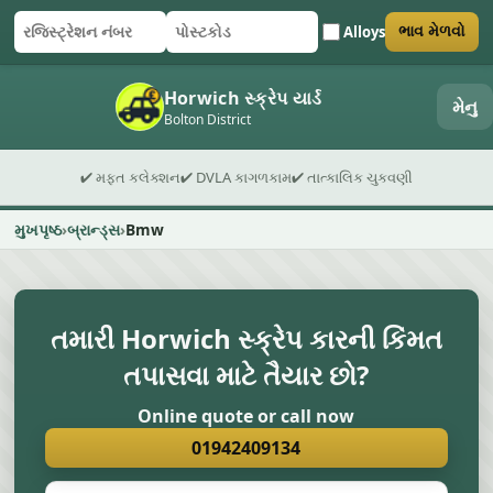
Alloys
ભાવ મેળવો
રજિસ્ટ્રેશન નંબર
પોસ્ટકોડ
ફોર્મ સબમિટ કરો
Horwich સ્ક્રેપ યાર્ડ
મેનુ
Bolton District
✔ મફત કલેક્શન
✔ DVLA કાગળકામ
✔ તાત્કાલિક ચુકવણી
મુખપૃષ્ઠ
બ્રાન્ડ્સ
Bmw
તમારી Horwich સ્ક્રેપ કારની કિંમત
તપાસવા માટે તૈયાર છો?
Online quote or call now
01942409134