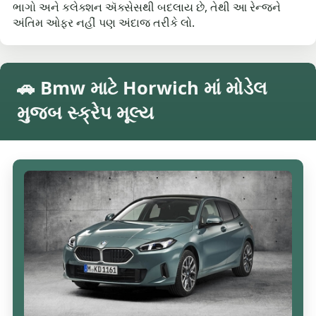
ભાગો અને કલેક્શન ઍક્સેસથી બદલાય છે, તેથી આ રેન્જને
અંતિમ ઓફર નહીં પણ અંદાજ તરીકે લો.
🚗 Bmw માટે Horwich માં મોડેલ
મુજબ સ્ક્રેપ મૂલ્ય