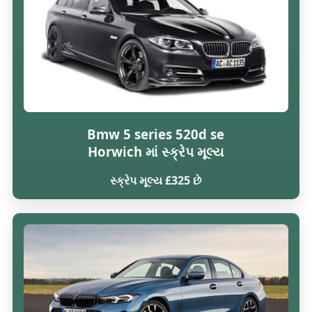
Bmw 5 series 520d se
Horwich માં સ્ક્રેપ મૂલ્ય
સ્ક્રેપ મૂલ્ય £325 છે