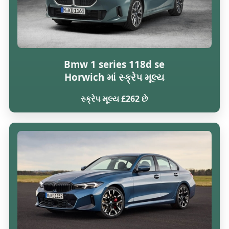
Bmw 1 series 118d se
Horwich માં સ્ક્રેપ મૂલ્ય
સ્ક્રેપ મૂલ્ય £262 છે