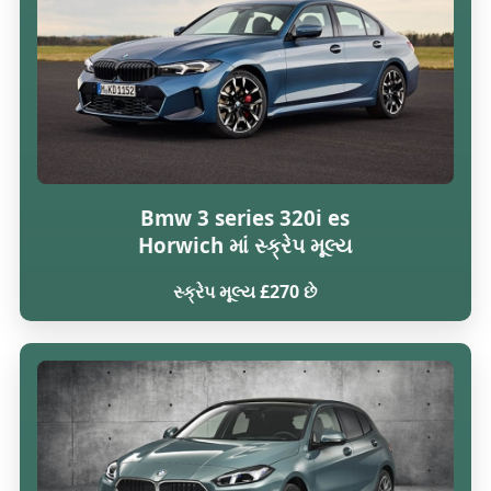
Bmw 3 series 320i es
Horwich માં સ્ક્રેપ મૂલ્ય
સ્ક્રેપ મૂલ્ય £270 છે