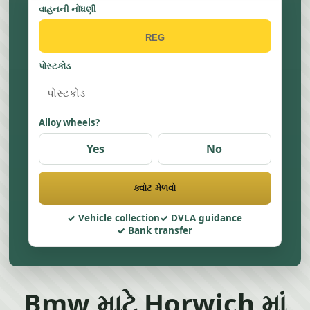
વાહનની નોંધણી
પોસ્ટકોડ
Alloy wheels?
Yes
No
ક્વોટ મેળવો
Vehicle collection
DVLA guidance
Bank transfer
Bmw માટે Horwich માં