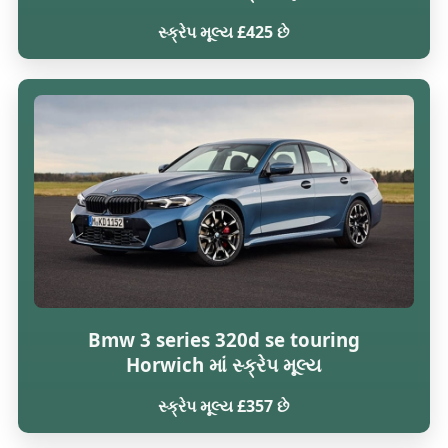
સ્ક્રેપ મૂલ્ય £425 છે
Bmw 3 series 320d se touring
Horwich માં સ્ક્રેપ મૂલ્ય
સ્ક્રેપ મૂલ્ય £357 છે