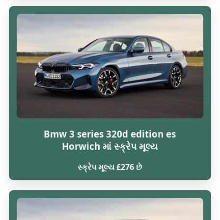
Bmw 3 series 320d edition es
Horwich માં સ્ક્રેપ મૂલ્ય
સ્ક્રેપ મૂલ્ય £276 છે