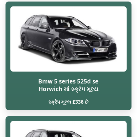
Bmw 5 series 525d se
Horwich માં સ્ક્રેપ મૂલ્ય
સ્ક્રેપ મૂલ્ય £336 છે