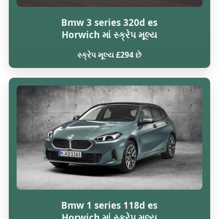
Bmw 3 series 320d es
Horwich માં સ્ક્રેપ મૂલ્ય
સ્ક્રેપ મૂલ્ય £294 છે
Bmw 1 series 118d es
Horwich માં સ્ક્રેપ મૂલ્ય