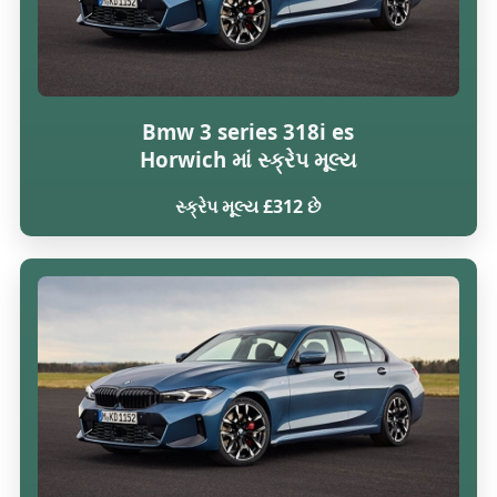
Bmw 3 series 318i es
Horwich માં સ્ક્રેપ મૂલ્ય
સ્ક્રેપ મૂલ્ય £312 છે